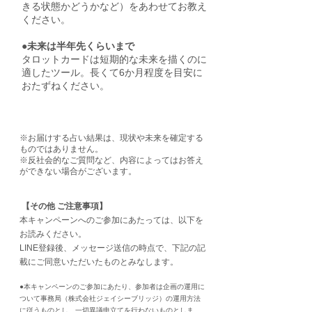
きる状態かどうかなど）をあわせてお教え
ください。
●未来は半年先くらいまで
タロットカードは短期的な未来を描くのに
適したツール。長くて6か月程度を目安に
おたずねください。
※お届けする占い結果は、現状や未来を確定する
ものではありません。
※反社会的なご質問など、内容によってはお答え
ができない場合がございます。
【その他 ご注意事項】
本キャンペーンへのご参加にあたっては、以下を
お読みください。
LINE登録後、メッセージ送信の時点で、下記の記
載にご同意いただいたものとみなします。
●本キャンペーンのご参加にあたり、参加者は企画の運用に
ついて事務局（株式会社ジェイシーブリッジ）の運用方法
に従うものとし、一切異議申立てを行わないものとしま