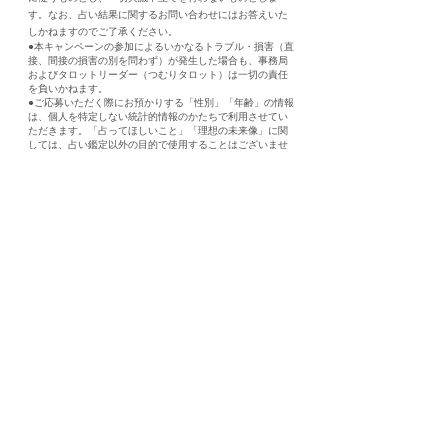
す。なお、占い結果に関するお問い合わせにはお答えいた
しかねますのでご了承ください。
●本キャンペーンの参加によるいかなるトラブル・損害（直
接、間接の損害の別を問わず）が発生した場合も、事務局
およびタロットリーダー（つむりタロット）は一切の責任
を負いかねます。
●ご応募いただく際にお預かりする「性別」「年齢」の情報
は、個人を特定しない統計的情報のかたちで利用させてい
ただきます。「占ってほしいこと」「理想の未来像」に関
しては、占い鑑定以外の目的で使用することはございませ
ん。
当社の個人情報保護方針については、本サイト内の「プラ
イバシーポリシー」をご確認ください。
【お問い合わせ】
このキャンペーンに関するお問い合わせは
こちら
まで。
お問い合わせ