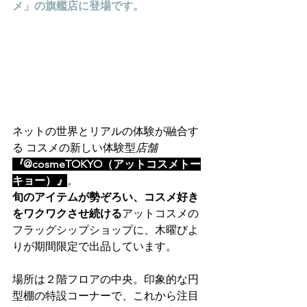
メ」の旗艦店に登場です。
ネットの世界とリアルの体験が融合す
る
 コスメの新しい体験型
店舗
『
@cosmeTOKYO（アットコスメトー
キョー）
』
。
旬のアイテムが勢ぞろい
、コスメ好き
をワクワクさせ続ける
アットコスメの
フラッグシップショップに、木曜びよ
りが期間限定で出品しています。
場所は２階フロアの中央。印象的な円
型棚の特設コーナーで、これから注目